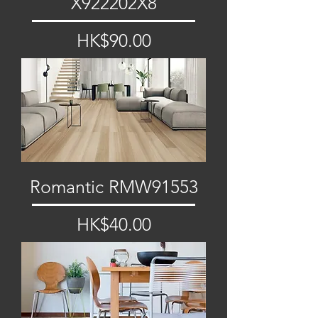
X922202X8
價格
HK$90.00
Romantic RMW91553
價格
HK$40.00