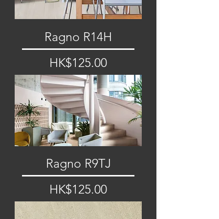
Ragno R14H
價格
HK$125.00
Ragno R9TJ
價格
HK$125.00