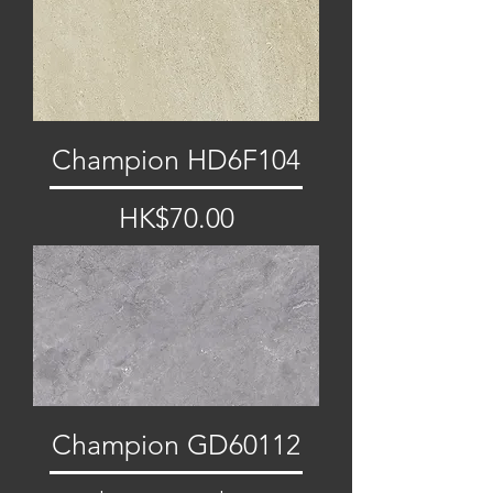
Champion HD6F104
價格
HK$70.00
Champion GD60112