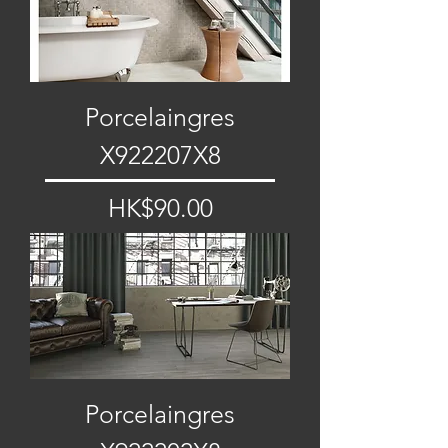
Porcelaingres
X922207X8
價格
HK$90.00
Porcelaingres