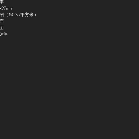
本
價
價
7x97mm
格
格
/
件
( $425 /
平方米
)
面
面
0/
件