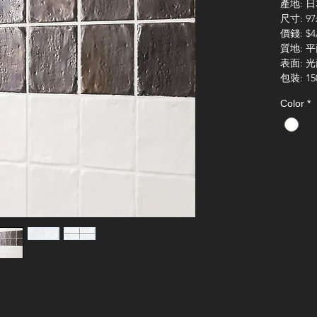
產地
:
日
尺寸
:
9
價錢
: $4
質地
:
平
表面
:
光
包裝
: 15
Color
*