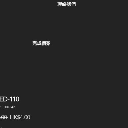
聯絡我們
完成個案
ED-110
 100142
一
促
.00 
HK$4.00
般
銷