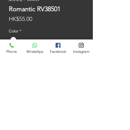
Romantic RV38501
價
HK$55.00
格
Color
*
Phone
WhatsApp
Facebook
Instagram
Size
*
產地
:
中國
尺寸
: 300
x800mm
價錢
: $55/
件
( $229 /
平方米
)
質地
:
平面
表面
:
光面
包裝
: 6/
件