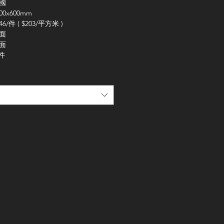
中國
00x600mm
46/件 ( $203/平方米 )
粗面
啞面
/件