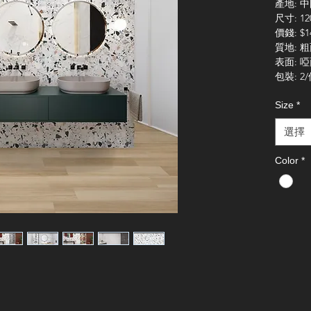
產地: 
尺寸: 12
價錢: $1
質地: 
表面: 
包裝: 2
Size
*
選擇
Color
*