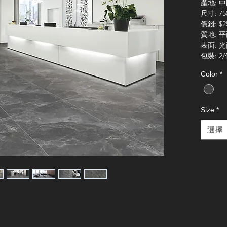
產地
:
中
尺寸
: 7
價錢
: $2
質地
:
平
表面
:
光
包裝
: 2/
Color
*
Size
*
選擇