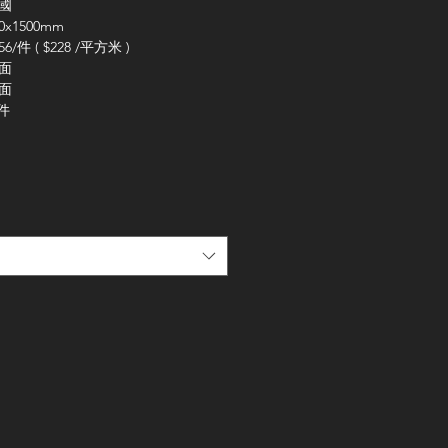
國
50x1500
mm
56/
件
( $228 /
平方米
)
面
面
件