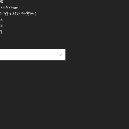
中國
00x600mm
42/件 ( $197/平方米 )
粗面
啞面
/件