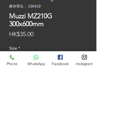
庫存單位： 100419
Muzzi MZ210G
300x600mm
價
HK$35.00
格
Size
*
Phone
WhatsApp
Facebook
Instagram
Color
*
產地: 中國
尺寸: 600x300mm
價錢: $35/件 ( $194/平方米 )
質地: 粗面
表面: 啞面
包裝: 8/件