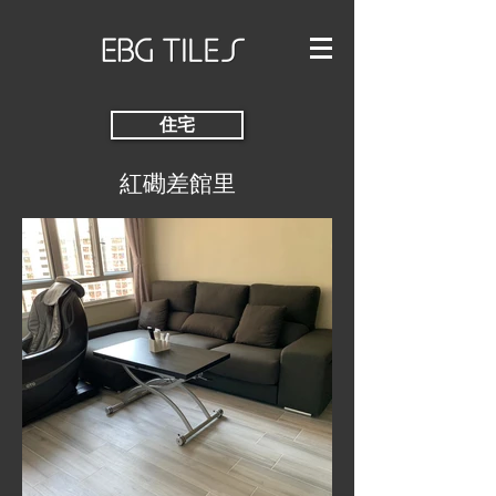
住宅
紅磡差館里