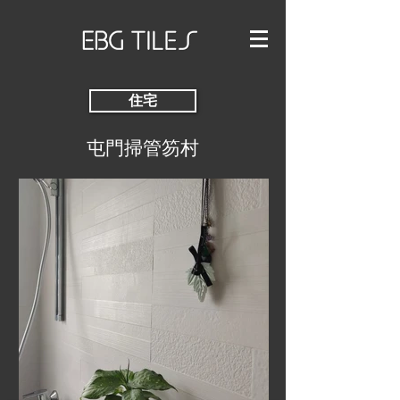
住宅
屯門掃管笏村